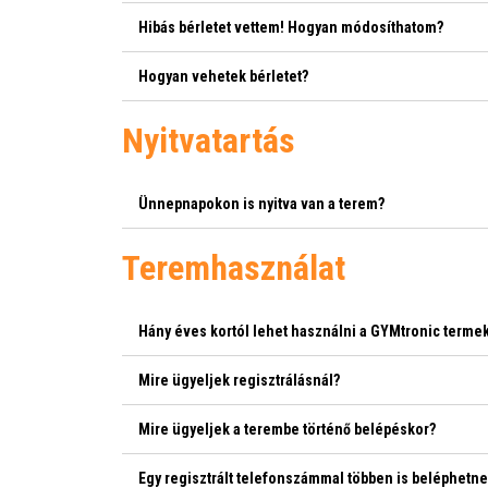
Hibás bérletet vettem! Hogyan módosíthatom?
Hogyan vehetek bérletet?
Nyitvatartás
Ünnepnapokon is nyitva van a terem?
Teremhasználat
Hány éves kortól lehet használni a GYMtronic terme
Mire ügyeljek regisztrálásnál?
Mire ügyeljek a terembe történő belépéskor?
Egy regisztrált telefonszámmal többen is beléphetn